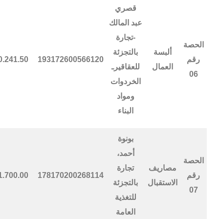
قصري
عبد المالك
-تجارة
الحصة
ألبسة
بالتجزئة
رقم
193172600566120
0.241.50
العمال
للعقاقيرـ
06
الخردوات
ومواد
البناء
بونوة
أحمد،
الحصة
مصاريف
تجارة
رقم
178170200268114
1.700.00
الاستقبال
بالتجزئة
07
للتغذية
العامة