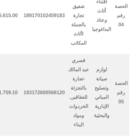
اقتناء
الحصة
شفيق
أثاث
رقم
تجارة
189170102459183
5.615.00
وعتاد
04
بالجملة
البداغوجيا
لأثاث
المكاتب
قصري
لوازم
عبد المالك
صيانة
-تجارة
الحصة
وتصليح
بالتجزئة
رقم
193172600566120
1.759.10
المباني
للعقاقيرـ
05
الإدارية
الخردوات
والبحثية
ومواد
البناء