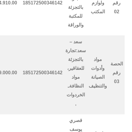
رقم
ولوازم
185172500346142
4.910.00
بالتجزئة
02
المكتب
للمكتبة
والوراقة
سعد –
سعد:تجارة
مواد
بالتجزئة
الحصة
وأدوات
للعقاقير،
رقم
185172500346142
9.000.00
الصيانة
مواد
03
والتنظيف
النظافةـ
الخردوات
,
قصري
يوسف