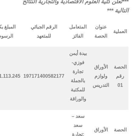
***تعلن كلية العلوم الاقتصادية والتجارية النتائح
التالية ***
عنوان
المتعامل
الرقم الجبائي
المبلغ ب
العملية
الحصة
الفائز
للمتعهد
الرسوم
بيدة أيمن
فوزي-
الحصة
الأوراق
تجارة
رقم
ولوازم
197171400582177
1.113.245.OO
بالجملة
01
التدريس
للمكتبة
والوراقة
سعد –
سعد
الحصة
الأوراق
:تجارة