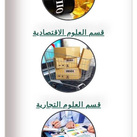
توقيت الدراسة للموسم الجامعي
:2026/2025 كلية العلوم
الاقتصادية
قسم العلوم الاقتصادية
إعلان : بخصوص الاقامة قصيرة
المدى ذات مستوى عالي:
إيام دكتورالية تحت عنوان : كيف
تنشر مقال في مجلة مصنفة
A+،A (النشر الدولي من الالف
إلى الياء) يومي 25-26 فيفري
بقاعة المحاضرات قراش عفاف
قسم العلوم التجارية
بكلية الاقتصاد ( الدعوة عامة)
مختلف العمليات البيداغوجية
2026/2027