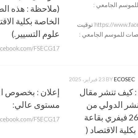
لموسم الجامعي :
(ملاحظة : هذه ال
الخاصة بكلية الاقت
https://www.facebook.com/share/p/16znHyap8w توقيت
علوم التسيير.)
صصات للموسم الجامعي :
acebook.com/FSECG17/
ECOSEC
BY
23 فبراير، 2025
 : كيف تنشر مقال
إعلان : بخصوص ال
 مصنفة A+،A (النشر الدولي من
مستوى عالي:
الالف إلى الياء) يومي 25-26 فيفري بقاعة
facebook.com/FSECG17
ية الاقتصاد (