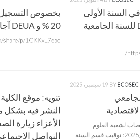
في السنة الأولى
بخصوص التسجيل في
ماستر (فئة 20 %) و DEUA للسنة الجامعية
20 % و DEUA آجال التسجيل و ملف التسجيل.
m/share/p/1CKKxL7eao
http
ECOSEC
BY
19 سبتمبر، 2025
لجامعي
تنويه: موقع الكلية
النشر فيه بشكل م
الأعزاء زيارة ال
صات لشعبة العلوم
التواصل الاجتماع
الاقتصادية للموسم الجامعي 2025/2026: توقيت قسم السنة