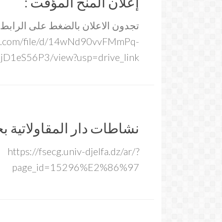
إعلان المنح المؤقت :
تجدون الاعلان بالضغط على الرابط:
gle.com/file/d/14wNd90vvFMmPq-
D1eS56P3/view?usp=drive_link
نشاطات دار المقاولاتية ب
https://fsecg.univ-djelfa.dz/ar/?
page_id=15296%E2%86%97