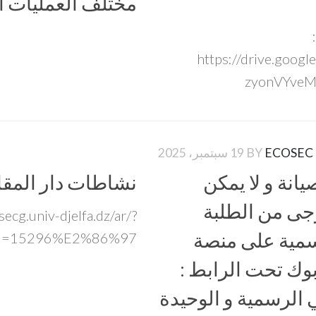
مختلف العمليات البيداغ
https://drive.goo
zyonVYveMj
ECOSEC
BY
19 سبتمبر، 2025
يانة و لا يمكن
نشاطات دار المقاو
جى من الطلبة
fsecg.univ-djelfa.dz/ar/?
رسمية على منصة
id=15296%E2%86%97
وك تحت الرابط :
 الرسمية و الوحيدة