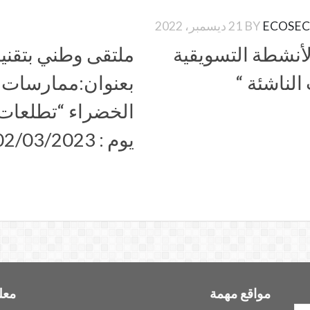
ECOSEC
BY
21 ديسمبر، 2022
لأنشطة التسويقية
ملتقى وطني بتقني
لناشئة “
بعنوان:ممارسات إد
الخضراء “تطلعات 
يوم : 02/03/2023
مواقع مهمة
معل