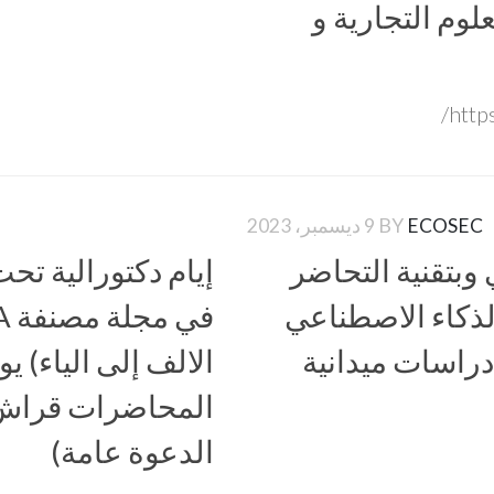
علوم التجارية و
http
ECOSEC
BY
9 ديسمبر، 2023
وبتقنية التحاضر
إيام دكتورالية تح
لذكاء الاصطناعي
راسات ميدانية
المحاضرات قراش ع
الدعوة عامة)