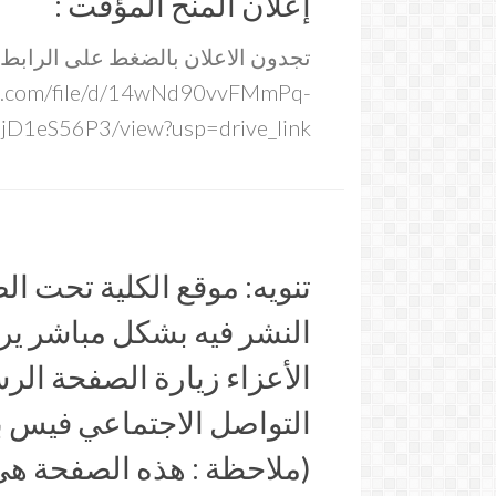
إعلان المنح المؤقت :
تجدون الاعلان بالضغط على الرابط:
gle.com/file/d/14wNd90vvFMmPq-
D1eS56P3/view?usp=drive_link
تنويه: موقع الكلية تحت الص
النشر فيه بشكل مباشر ير
الأعزاء زيارة الصفحة ال
التواصل الاجتماعي فيس ب
(ملاحظة : هذه الصفحة هي