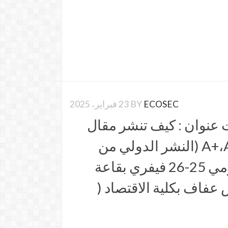
ECOSEC
BY
23 فبراير، 2025
ت عنوان : كيف تنشر مقال
في مجلة مصنفة A+،A (النشر الدولي من
الالف إلى الياء) يومي 25-26 فيفري بقاعة
فاف بكلية الاقتصاد (