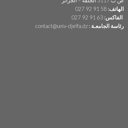
ص ب 3117 الجلفة – الجزائر
الهاتف:
58 91 92 027
الفاكس:
63 91 92 027
رئاسة الجامعـة :
contact@univ-djelfa.dz