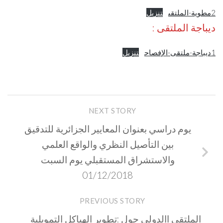
2مطوية-الملتقى
تنزيل
ديباجة الملتقى :
1ديباجة-ملتقى-الإفصاح
تنزيل
NEXT STORY
يوم دراسي بعنوان المعايير الجزائرية للتدقيق
بين التأصيل النظري والواقع العلمي
والاستشراق المستقبلي يوم السبت
01/12/2018
PREVIOUS STORY
الملتقى االدولي حول :تطوير الهياكل التمويلية