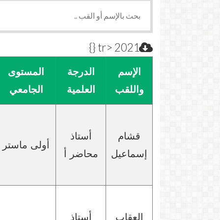
tr> 2021 {}
الإسم
الدرجة
المستوى
واللقب
العلمية
الجامعي
قشام
أستاذ
أولى ماستر
إسماعيل
محاضر أ
العقاب
أستاذ