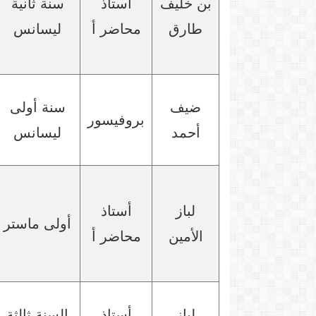
بن خليف
أستاذ
سنة ثانية
طارق
محاضر أ
ليسانس
ضيف
سنة أولى
بروفيسور
أحمد
ليسانس
لباز
أستاذ
أولى ماستر
الأمين
محاضر أ
لباز
أستاذ
السنة ثالثة